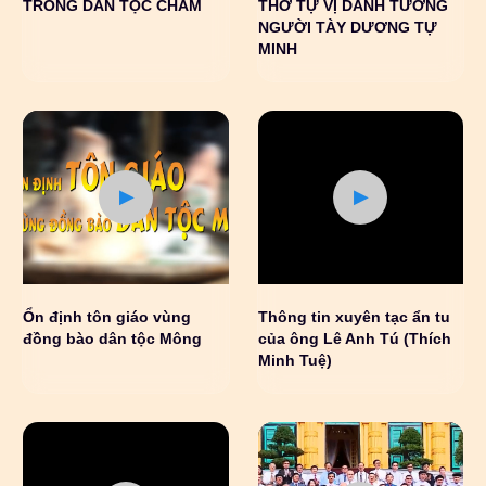
TRONG DÂN TỘC CHĂM
THỜ TỰ VỊ DANH TƯỚNG
NGƯỜI TÀY DƯƠNG TỰ
MINH
Ổn định tôn giáo vùng
Thông tin xuyên tạc ẩn tu
đồng bào dân tộc Mông
của ông Lê Anh Tú (Thích
Minh Tuệ)