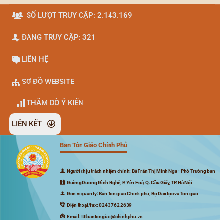
SỐ LƯỢT TRUY CẬP: 2.143.169
ĐANG TRUY CẬP: 321
LIÊN HỆ
SƠ ĐỒ WEBSITE
THĂM DÒ Ý KIẾN
LIÊN KẾT
Ban Tôn Giáo Chính Phủ
Đã kết nối EMC
Người chịu trách nhiệm chính: Bà Trần Thị Minh Nga - Phó Trưởng ban
Đường Dương Đình Nghệ, P. Yên Hoà, Q. Cầu Giấy, TP. Hà Nội
Đơn vị quản lý: Ban Tôn giáo Chính phủ, Bộ Dân tộc và Tôn giáo
Điện thoại/fax: 0243 762 2639
Email: ttttbantongiao@chinhphu.vn