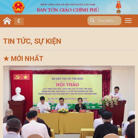
E
Men
TIN TỨC, SỰ KIỆN
★
MỚI NHẤT