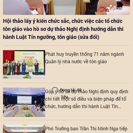
Hội thảo lấy ý kiến chức sắc, chức việc các tổ chức
tôn giáo vào hồ sơ dự thảo Nghị định hướng dẫn thi
hành Luật Tín ngưỡng, tôn giáo (sửa đổi)
Phát huy truyền thống 71 năm ngành
Quản lý nhà nước về tôn giáo
Đang tải dữ
Góp ý hồ sơ dự thảo Nghị định quy định
liệu...
chi tiết một số điều và biện pháp để tổ
chức, hướng dẫn thi hành Luật Tín
ngưỡng, tôn giáo
Phó Trưởng ban Trần Thị Minh Nga tiếp