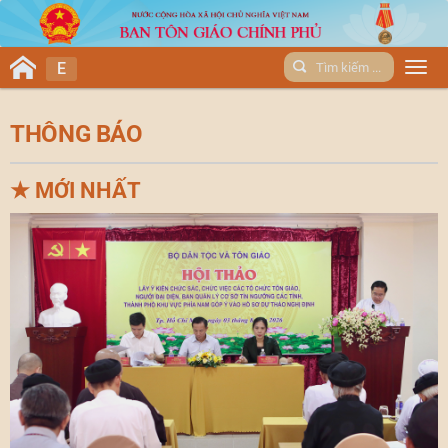
E
Men
THÔNG BÁO
★
MỚI NHẤT