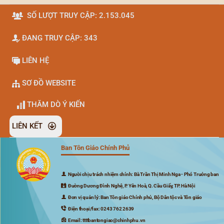
SỐ LƯỢT TRUY CẬP: 2.153.045
ĐANG TRUY CẬP: 343
LIÊN HỆ
SƠ ĐỒ WEBSITE
THĂM DÒ Ý KIẾN
LIÊN KẾT
Ban Tôn Giáo Chính Phủ
Đã kết nối EMC
Người chịu trách nhiệm chính: Bà Trần Thị Minh Nga - Phó Trưởng ban
Đường Dương Đình Nghệ, P. Yên Hoà, Q. Cầu Giấy, TP. Hà Nội
Đơn vị quản lý: Ban Tôn giáo Chính phủ, Bộ Dân tộc và Tôn giáo
Điện thoại/fax: 0243 762 2639
Email: ttttbantongiao@chinhphu.vn