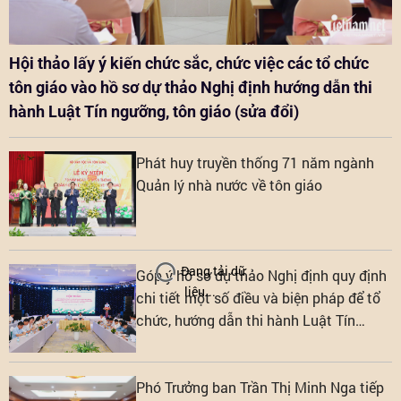
Hội thảo lấy ý kiến chức sắc, chức việc các tổ chức
tôn giáo vào hồ sơ dự thảo Nghị định hướng dẫn thi
hành Luật Tín ngưỡng, tôn giáo (sửa đổi)
Phát huy truyền thống 71 năm ngành
Quản lý nhà nước về tôn giáo
Đang tải dữ
Góp ý hồ sơ dự thảo Nghị định quy định
liệu...
chi tiết một số điều và biện pháp để tổ
chức, hướng dẫn thi hành Luật Tín
ngưỡng, tôn giáo
Phó Trưởng ban Trần Thị Minh Nga tiếp