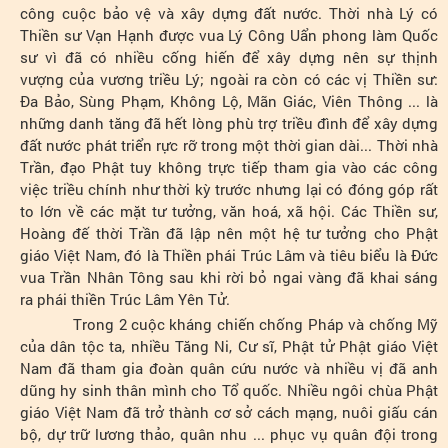
công cuộc bảo vệ và xây dựng đất nước. Thời nhà Lý có
Thiền sư Vạn Hạnh được vua Lý Công Uẩn phong làm Quốc
sư vì đã có nhiều cống hiến để xây dựng nên sự thịnh
vượng của vương triều Lý; ngoài ra còn có các vị Thiền sư:
Đa Bảo, Sùng Phạm, Không Lộ, Mãn Giác, Viên Thông ... là
những danh tăng đã hết lòng phù trợ triều đình để xây dựng
đất nước phát triển rực rỡ trong một thời gian dài... Thời nhà
Trần, đạo Phật tuy không trực tiếp tham gia vào các công
việc triều chính như thời kỳ trước nhưng lại có đóng góp rất
to lớn về các mặt tư tưởng, văn hoá, xã hội. Các Thiền sư,
Hoàng đế thời Trần đã lập nên một hệ tư tưởng cho Phật
giáo Việt Nam, đó là Thiền phái Trúc Lâm và tiêu biểu là Đức
vua Trần Nhân Tông sau khi rời bỏ ngai vàng đã khai sáng
ra phái thiền Trúc Lâm Yên Tử.
Trong 2 cuộc kháng chiến chống Pháp và chống Mỹ
của dân tộc ta, nhiều Tăng Ni, Cư sĩ, Phật tử Phật giáo Việt
Nam đã tham gia đoàn quân cứu nước và nhiều vị đã anh
dũng hy sinh thân mình cho Tổ quốc. Nhiều ngôi chùa Phật
giáo Việt Nam đã trở thành cơ sở cách mạng, nuôi giấu cán
bộ, dự trữ lương thảo, quân nhu ... phục vụ quân đội trong