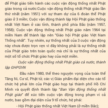
để Phật giáo tiến hành các cuộc vận động thống nhất Phật
giáo trong cả nước:Cuộc vận động thống nhất Phật giáo lần
thứ nhất (năm 1951) với sự tham dự của 6 đoàn thể Phật
giáo ở 3 miền; Cuộc vận động thành lập Hội Phật giáo thống
nhất Việt Nam ở các tỉnh, thành phố phía Bắc (năm 1957,
1958); Cuộc vận động thống nhất Phật giáo năm 1964 tại
miền Nam để thành lập nên "Giáo hội Phật giáo Việt Nam
Thống nhất". Tuy nhiên, sự thống nhất của 3 cuộc vận động
này chưa được trọn vẹn vì đây không phải là sự thống nhất
của Phật giáo trên toàn quốc mà chỉ là sự thống nhất của
một số tổ chức Phật giáo hay của một miền.
Cuộc vận động thống nhất Phật giáo cả nước, thành
lập GHPGVN
Đầu năm 1980, thể theo nguyện vọng của toàn thể
Tăng Ni, Cư sĩ, Phật tử, các vị Giáo phẩm đại diện cho các tổ
chức hệ phái lớn của Phật giáo họp tại thành phố Hồ Chí
Minh và quyết định thành lập “
Ban Vận động thống nhất
Phật giáo
” để xúc tiến cuộc vận động trong phạm vi cả
nước, bao gồm đại diện của 9 tổ chức, hệ phái:
- Hội Phật giáo thống nhất Việt Nam (ở miền Bắc);