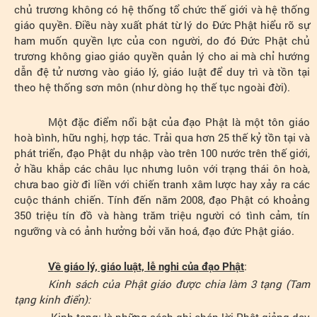
chủ trương không có hệ thống tổ chức thế giới và hệ thống
giáo quyền. Điều này xuất phát từ lý do Đức Phật hiểu rõ sự
ham muốn quyền lực của con người, do đó Đức Phật chủ
trương không giao giáo quyền quản lý cho ai mà chỉ hướng
dẫn đệ tử nương vào giáo lý, giáo luật để duy trì và tồn tại
theo hệ thống sơn môn (như dòng họ thế tục ngoài đời).
Một đặc điểm nổi bật của đạo Phật là một tôn giáo
hoà bình, hữu nghị, hợp tác. Trải qua hơn 25 thế kỷ tồn tại và
phát triển, đạo Phật du nhập vào trên 100 nước trên thế giới,
ở hầu khắp các châu lục nhưng luôn với trạng thái ôn hoà,
chưa bao giờ đi liền với chiến tranh xâm lược hay xảy ra các
cuộc thánh chiến. Tính đến năm 2008, đạo Phật có khoảng
350 triệu tín đồ và hàng trăm triệu người có tình cảm, tín
ngưỡng và có ảnh hưởng bởi văn hoá, đạo đức Phật giáo.
:
Về giáo lý, giáo luật, lễ nghi của đạo Phật
Kinh sách của Phật giáo được chia làm 3 tạng (Tam
tạng kinh điển):
- Kinh tạng: là những sách ghi chép lời Phật giảng dạy