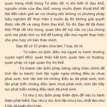
quan trọng nhất trong Tứ diệu đế, vì khi biết rõ đau khổ,
nguyên nhân của đau khổ, mong muốn được thoát khổ để
đạt đến cảnh giới an vui nhưng nếu không có phương pháp
hiệu nghiệm để thực hiện ý muốn ấy thì không giải quyết
được vấn đề và càng thêm đau khổ. Do đó, Đạo đế đã được
Đức Phật rất chú trọng, quan tâm để tuỳ căn cơ của chúng
sinh mà phân tích cụ thể để hướng dẫn mọi người thực hiện
cho phù hợp với bản thân mình.
Đạo đế có 37 phẩm chia làm 7 loại, đó là:
- Tứ niệm xứ (bốn điều mà người tu hành thường
xuyên nghĩ đến): quán thân bất tịnh; quán tâm vô thường;
quán pháp vô ngã; quán thọ thị khổ.
- Tứ chánh cần (bốn phép siêng năng chân chính để
tinh tấn tu hành): tinh tấn ngăn ngừa những điều ác chưa
phát sinh; tinh tấn dứt trừ những điều ác đã phát sinh; tinh
tấn phát triển những điều lành chưa phát sinh; tinh tấn tiếp
tục phát triển những điều lành đã phát sinh.
- Tứ như ý túc (bốn phép thiền định để việc tu hành
được phát triển): Dục như ý túc, tinh tấn như ý túc, nhất tâm như
ý túc và quán như ý túc.