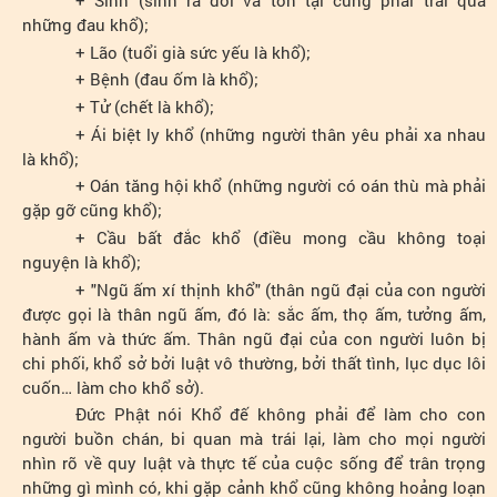
+ Sinh (sinh ra đời và tồn tại cũng phải trải qua
những đau khổ);
+ Lão (tuổi già sức yếu là khổ);
+ Bệnh (đau ốm là khổ);
+ Tử (chết là khổ);
+ Ái biệt ly khổ (những người thân yêu phải xa nhau
là khổ);
+ Oán tăng hội khổ (những người có oán thù mà phải
gặp gỡ cũng khổ);
+ Cầu bất đắc khổ (điều mong cầu không toại
nguyện là khổ);
+ "Ngũ ấm xí thịnh khổ" (thân ngũ đại của con người
được gọi là thân ngũ ấm, đó là: sắc ấm, thọ ấm, tưởng ấm,
hành ấm và thức ấm. Thân ngũ đại của con người luôn bị
chi phối, khổ sở bởi luật vô thường, bởi thất tình, lục dục lôi
cuốn… làm cho khổ sở).
Đức Phật nói Khổ đế không phải để làm cho con
người buồn chán, bi quan mà trái lại, làm cho mọi người
nhìn rõ về quy luật và thực tế của cuộc sống để trân trọng
những gì mình có, khi gặp cảnh khổ cũng không hoảng loạn