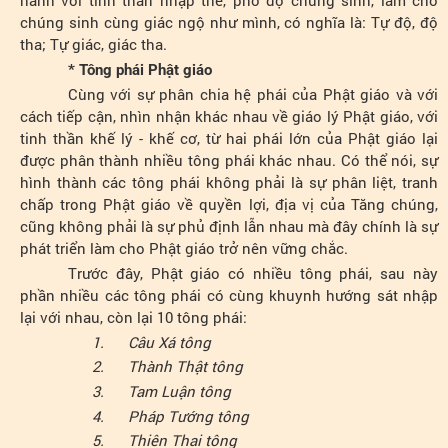
hành với tinh thần nhập thế, phổ độ chúng sinh, làm cho
chúng sinh cùng giác ngộ như mình, có nghĩa là: Tự độ, độ
tha; Tự giác, giác tha.
* Tông phái Phật giáo
Cùng với sự phân chia hệ phái của Phật giáo và với
cách tiếp cận, nhìn nhận khác nhau về giáo lý Phật giáo, với
tinh thần khế lý - khế cơ, từ hai phái lớn của Phật giáo lại
được phân thành nhiều tông phái khác nhau. Có thể nói, sự
hình thành các tông phái không phải là sự phân liệt, tranh
chấp trong Phật giáo về quyền lợi, địa vị của Tăng chúng,
cũng không phải là sự phủ định lẫn nhau mà đây chính là sự
phát triển làm cho Phật giáo trở nên vững chắc.
Trước đây, Phật giáo có nhiều tông phái, sau này
phần nhiều các tông phái có cùng khuynh hướng sát nhập
lại với nhau, còn lại 10 tông phái:
1.
Câu Xá tông
2.
Thành Thật tông
3.
Tam Luận tông
4.
Pháp Tướng tông
5.
Thiên Thai tông