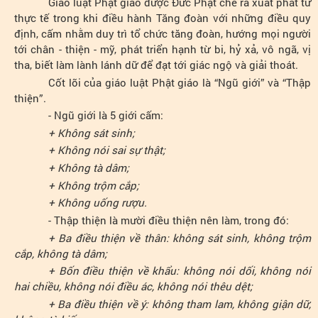
Giáo luật Phật giáo được Đức Phật chế ra xuất phát từ
thực tế trong khi điều hành Tăng đoàn với những điều quy
định, cấm nhằm duy trì tổ chức tăng đoàn, hướng mọi người
tới chân - thiện - mỹ, phát triển hạnh từ bi, hỷ xả, vô ngã, vị
tha, biết làm lành lánh dữ để đạt tới giác ngộ và giải thoát.
Cốt lõi của giáo luật Phật giáo là “Ngũ giới” và “Thập
thiện”.
- Ngũ giới là 5 giới cấm:
+ Không sát sinh;
+ Không nói sai sự thật;
+ Không tà dâm;
+ Không trộm cắp;
+ Không uống rượu.
- Thập thiện là mười điều thiện nên làm, trong đó:
+ Ba điều thiện về thân: không sát sinh, không trộm
cắp, không tà dâm;
+ Bốn điều thiện về khẩu: không nói dối, không nói
hai chiều, không nói điều ác, không nói thêu dệt;
+ Ba điều thiện về ý: không tham lam, không giận dữ,