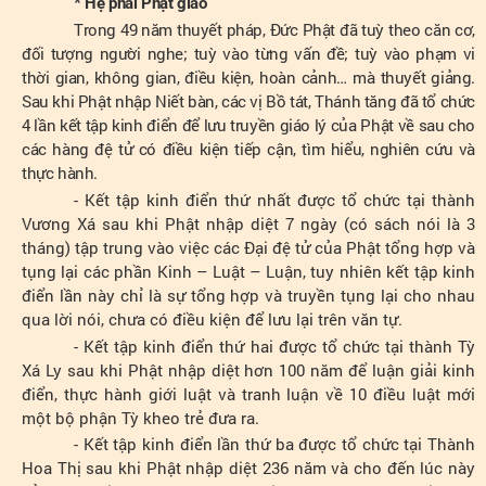
* Hệ phái Phật giáo
Trong 49 năm thuyết pháp, Đức Phật đã tuỳ theo căn cơ,
đối tượng người nghe; tuỳ vào từng vấn đề; tuỳ vào phạm vi
thời gian, không gian, điều kiện, hoàn cảnh
…
mà thuyết giảng.
Sau khi Phật nhập Niết bàn, các vị Bồ tát, Thánh tăng đã tổ chức
4 lần kết tập kinh điển để lưu truyền giáo lý của Phật về sau cho
các hàng đệ tử có điều kiện tiếp cận, tìm hiểu, nghiên cứu và
thực hành.
- Kết tập kinh điển thứ nhất được tổ chức tại thành
Vương Xá sau khi Phật nhập diệt 7 ngày (có sách nói là 3
tháng) tập trung vào việc các Đại đệ tử của Phật tổng hợp và
tụng lại các phần Kinh – Luật – Luận, tuy nhiên kết tập kinh
điển lần này chỉ là sự tổng hợp và truyền tụng lại cho nhau
qua lời nói, chưa có điều kiện để lưu lại trên văn tự.
- Kết tập kinh điển thứ hai được tổ chức tại thành Tỳ
Xá Ly sau khi Phật nhập diệt hơn 100 năm để luận giải kinh
điển, thực hành giới luật và tranh luận về 10 điều luật mới
một bộ phận Tỳ kheo trẻ đưa ra.
- Kết tập kinh điển lần thứ ba được tổ chức tại Thành
Hoa Thị sau khi Phật nhập diệt 236 năm và cho đến lúc này