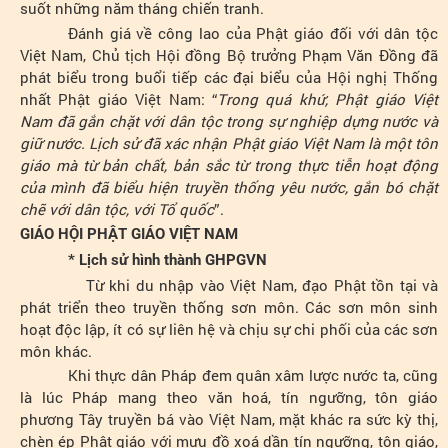
suốt những năm tháng chiến tranh.
Đánh giá về công lao của Phật giáo đối với dân tộc
Việt Nam, Chủ tịch Hội đồng Bộ trưởng Phạm Văn Đồng đã
phát biểu trong buổi tiếp các đại biểu của Hội nghị Thống
nhất Phật giáo Việt Nam: “
Trong quá khứ, Phật giáo Việt
Nam đã gắn chặt với dân tộc trong sự nghiệp dựng nước và
giữ nước. Lịch sử đã xác nhận Phật giáo Việt Nam là một tôn
giáo mà từ bản chất, bản sắc từ trong thực tiễn hoạt động
của mình đã biểu hiện truyền thống yêu nước, gắn bó chặt
chẽ với dân tộc, với Tổ quốc
”.
GIÁO HỘI PHẬT GIÁO VIỆT NAM
* Lịch sử hình thành GHPGVN
Từ khi du nhập vào Việt Nam, đạo Phật tồn tại và
phát triển theo truyền thống sơn môn. Các sơn môn sinh
hoạt độc lập, ít có sự liên hệ và chịu sự chi phối của các sơn
môn khác.
Khi thực dân Pháp đem quân xâm lược nước ta, cũng
là lúc Pháp mang theo văn hoá, tín ngưỡng, tôn giáo
phương Tây truyền bá vào Việt Nam, mặt khác ra sức kỳ thị,
chèn ép Phật giáo với mưu đồ xoá dần tín ngưỡng, tôn giáo,