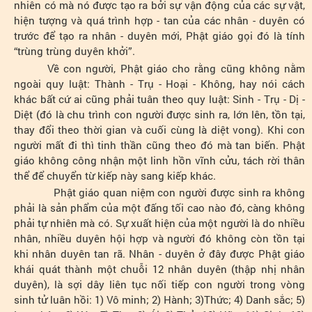
nhiên có mà nó được tạo ra bởi sự vận động của các sự vật,
hiện tượng và quá trình hợp - tan của các nhân - duyên có
trước để tạo ra nhân - duyên mới, Phật giáo gọi đó là tính
“trùng trùng duyên khởi”.
Về con người, Phật giáo cho rằng cũng không nằm
ngoài quy luật: Thành - Trụ - Hoại - Không, hay nói cách
khác bất cứ ai cũng phải tuân theo quy luật: Sinh - Trụ - Dị -
Diệt (đó là chu trình con người được sinh ra, lớn lên, tồn tại,
thay đổi theo thời gian và cuối cùng là diệt vong). Khi con
người mất đi thì tinh thần cũng theo đó mà tan biến. Phật
giáo không công nhận một linh hồn vĩnh cửu, tách rời thân
thể để chuyển từ kiếp này sang kiếp khác.
Phật giáo quan niệm con người được sinh ra không
phải là sản phẩm của một đấng tối cao nào đó, càng không
phải tự nhiên mà có. Sự xuất hiện của một người là do nhiều
nhân, nhiều duyên hội hợp và người đó không còn tồn tại
khi nhân duyên tan rã. Nhân - duyên ở đây được Phật giáo
khái quát thành một chuỗi 12 nhân duyên (thập nhị nhân
duyên), là sợi dây liên tục nối tiếp con người trong vòng
sinh tử luân hồi: 1) Vô minh; 2) Hành; 3)Thức; 4) Danh sắc; 5)