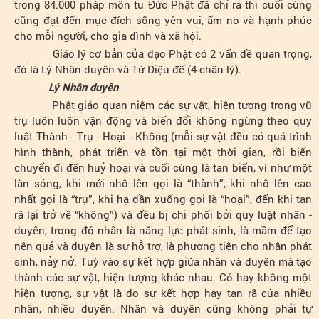
trong 84.000 pháp môn tu Đức Phật đã chỉ ra thì cuối cùng
cũng đạt đến mục đích sống yên vui, ấm no và hạnh phúc
cho mỗi người, cho gia đình và xã hội.
Giáo lý cơ bản của đạo Phật có 2 vấn đề quan trọng,
đó là Lý Nhân duyên và Tứ Diệu đế (4 chân lý).
Lý Nhân duyên
Phật giáo quan niệm các sự vật, hiện tượng trong vũ
trụ luôn luôn vận động và biến đổi không ngừng theo quy
luật Thành - Trụ - Hoại - Không (mỗi sự vật đều có quá trình
hình thành, phát triển và tồn tại một thời gian, rồi biến
chuyển đi đến huỷ hoại và cuối cùng là tan biến, ví như một
làn sóng, khi mới nhô lên gọi là “thành”, khi nhô lên cao
nhất gọi là “trụ”, khi hạ dần xuống gọi là “hoại”, đến khi tan
rã lại trở về “không”) và đều bị chi phối bởi quy luật nhân -
duyên, trong đó nhân là năng lực phát sinh, là mầm để tạo
nên quả và duyên là sự hỗ trợ, là phương tiện cho nhân phát
sinh, nảy nở. Tuỳ vào sự kết hợp giữa nhân và duyên mà tạo
thành các sự vật, hiện tượng khác nhau. Có hay không một
hiện tượng, sự vật là do sự kết hợp hay tan rã của nhiều
nhân, nhiều duyên. Nhân và duyên cũng không phải tự