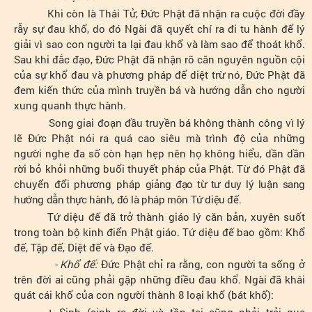
Khi còn là Thái Tử, Đức Phật đã nhận ra cuộc đời đầy
rẫy sự đau khổ, do đó Ngài đã quyết chí ra đi tu hành để lý
giải vì sao con người ta lại đau khổ và làm sao để thoát khổ.
Sau khi đắc đạo, Đức Phật đã nhận rõ căn nguyên nguồn cội
của sự khổ đau và phương pháp để diệt trừ nó, Đức Phật đã
đem kiến thức của mình truyền bá và hướng dẫn cho người
xung quanh thực hành.
Song giai đoạn đầu truyền bá không thành công vì lý
lẽ Đức Phật nói ra quá cao siêu mà trình độ của những
người nghe đa số còn hạn hẹp nên họ không hiểu, dần dần
rời bỏ khỏi những buổi thuyết pháp của Phật. Từ đó Phật đã
chuyển đổi phương pháp
giảng đạo từ tư duy lý luận sang
hướng dẫn thực hành, đó là pháp môn Tứ diệu đế.
Tứ diệu đế đã trở thành giáo lý căn bản, xuyên suốt
trong toàn bộ kinh điển Phật giáo. Tứ diệu đế bao gồm: Khổ
đế, Tập đế, Diệt đế và Đạo đế.
- Khổ đế:
Đức Phật chỉ ra rằng, con người ta sống ở
trên đời ai cũng phải gặp những điều đau khổ. Ngài đã khái
quát cái khổ của con người thành 8 loại khổ (bát khổ):