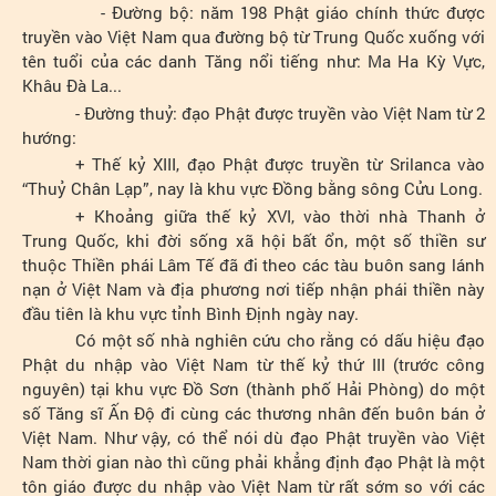
- Đường bộ: năm 198 Phật giáo chính thức được
truyền vào Việt Nam qua đường bộ từ Trung Quốc xuống với
tên tuổi của các danh Tăng nổi tiếng như: Ma Ha Kỳ Vực,
Khâu Đà La...
- Đường thuỷ: đạo Phật được truyền vào Việt Nam từ 2
hướng:
+ Thế kỷ XIII, đạo Phật được truyền từ Srilanca vào
“Thuỷ Chân Lạp”, nay là khu vực Đồng bằng sông Cửu Long.
+ Khoảng giữa thế kỷ XVI, vào thời nhà Thanh ở
Trung Quốc, khi đời sống xã hội bất ổn, một số thiền sư
thuộc Thiền phái Lâm Tế đã đi theo các tàu buôn sang lánh
nạn ở Việt Nam và địa phương nơi tiếp nhận phái thiền này
đầu tiên là khu vực tỉnh Bình Định ngày nay.
Có một số nhà nghiên cứu cho rằng có dấu hiệu đạo
Phật du nhập vào Việt Nam từ thế kỷ thứ III (trước công
nguyên) tại khu vực Đồ Sơn (thành phố Hải Phòng) do một
số Tăng sĩ Ấn Độ đi cùng các thương nhân đến buôn bán ở
Việt Nam. Như vậy, có thể nói dù đạo Phật truyền vào Việt
Nam thời gian nào thì cũng phải khẳng định đạo Phật là một
tôn giáo được du nhập vào Việt Nam từ rất sớm so với các