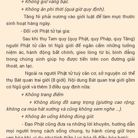
+ Không giữ vàng bạc.
+ Không ăn phi thời (quá giờ quy định).
Tăng Ni phải nương vào giới luật để làm mực thước
sinh hoạt hàng ngày.
- Đối với Phật tử tại gia:
Sau khi thụ Tam quy (quy Phật, quy Pháp, quy Tăng)
người Phật tử cần trì Ngũ giới để ngăn cấm những tưởng
niệm ác, hành động bất chính, gieo lòng từ bi, bình đẳng
trong chúng sinh giúp họ được tiến trên con đường giải
thoát, an lạc.
Ngoài ra người Phật tử tuỳ căn cơ, sở nguyện có thể
thụ Bát quan trai giới (8 giới). Nội dung Bát quan trai giới gồm
có Ngũ giới và thêm 3 điều quy định nữa:
+ Không trang điểm
+ Không dùng đồ sang trọng (giường cao rộng;
không ca múa hát xướng và cũng không xem nghe ...).
+ Không ăn uống không đúng giờ.
- Đạo Phật cũng đưa ra những lời khuyên, hướng dẫn
mọi người trong cách sống chung, tu hành cùng giữ trọn
vẹn hòa khí, ví dụ như tinh thần Lục hòa (6 điều hòa hợp):