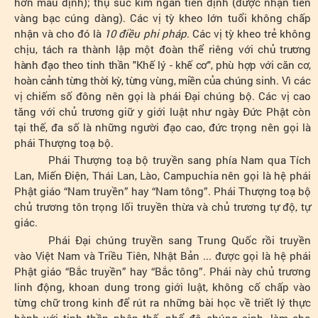
hơn mẫu định); thụ súc kim ngân tiến định (được nhận tiền
vàng bạc cúng dàng). Các vị tỳ kheo lớn tuổi không chấp
nhận và cho đó là
10 điều phi pháp
. Các vị tỳ kheo trẻ không
chịu, tách ra thành lập một đoàn thể riêng với
chủ trương
hành đạo theo tinh thần "Khế lý - khế cơ", phù hợp với căn cơ,
hoàn cảnh từng thời kỳ, từng vùng, miền của chúng sinh
. Vì các
vị chiếm số đông nên gọi là phái Đại chúng bộ. Các vị cao
tăng với chủ trương giữ y giới luật như ngày Đức Phật còn
tại thế, đa số là những người đạo cao, đức trọng nên gọi là
phái Thượng toạ bộ.
Phái Thượng toạ bộ truyền sang phía Nam qua Tích
Lan, Miến Điện, Thái Lan, Lào, Campuchia nên gọi là hệ phái
Phật giáo “Nam truyền” hay “Nam tông”. Phái Thượng toạ bộ
chủ trương tôn trọng lối truyền thừa và chủ trương tự độ, tự
giác
.
Phái Đại chúng truyền sang Trung Quốc rồi truyền
vào Việt Nam và Triều Tiên, Nhật Bản ... được gọi là hệ phái
Phật giáo “Bắc truyền” hay “Bắc tông”. Phái này chủ trương
linh động, khoan dung trong giới luật, không cố chấp vào
từng chữ trong kinh để rút ra những bài học về triết lý thực