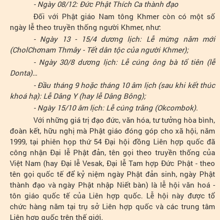
- Ngày 08/12: Đức Phật Thích Ca thành đạo
Đối với Phật giáo Nam tông Khmer còn có một số
ngày lễ theo truyền thống người Khmer, như:
- Ngày 13 - 15/4 dương lịch: Lễ mừng năm mới
(CholChơnam Thmây - Tết dân tộc của người Khmer);
- Ngày 30/8 dương lịch: Lễ cúng ông bà tổ tiên (lễ
Donta)…
- Đầu tháng 9 hoặc tháng 10 âm lịch (sau khi kết thúc
khoá hạ): Lễ Dâng Y (hay lễ Dâng Bông);
- Ngày 15/10 âm lịch: Lễ cúng trăng (Okcombok).
Với những giá trị đạo đức, văn hóa, tư tưởng hòa bình,
đoàn kết, hữu nghị mà Phật giáo đóng góp cho xã hội, năm
1999, tại phiên họp thứ 54 Đại hội đồng Liên hợp quốc đã
công nhận Đại lễ Phật đản, tên gọi theo truyền thống của
Việt Nam (hay Đại lễ Vesak, Đại lễ Tam hợp Đức Phật - theo
tên gọi quốc tế để kỷ niệm ngày Phật đản sinh, ngày Phật
thành đạo và ngày Phật nhập Niết bàn) là lễ hội văn hoá -
tôn giáo quốc tế của Liên hợp quốc. Lễ hội này được tổ
chức hàng năm tại trụ sở Liên hợp quốc và các trung tâm
Liên hợp quốc trên thế giới.