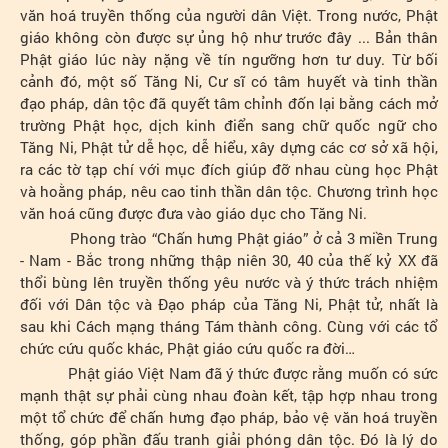
văn hoá truyền thống của người dân Việt. Trong nước, Phật
giáo không còn được sự ủng hộ như trước đây ... Bản thân
Phật giáo lúc này nặng về tín ngưỡng hơn tư duy. Từ bối
cảnh đó, một số Tăng Ni, Cư sĩ có tâm huyết và tinh thần
đạo pháp, dân tộc đã quyết tâm chỉnh đốn lại bằng cách mở
trường Phật học, dịch kinh điển sang chữ quốc ngữ cho
Tăng Ni, Phật tử dễ học, dễ hiểu, xây dựng các cơ sở xã hội,
ra các tờ tạp chí với mục đích giúp đỡ nhau cùng học Phật
và hoằng pháp, nêu cao tinh thần dân tộc. Chương trình học
văn hoá cũng được đưa vào giáo dục cho Tăng Ni.
Phong trào “Chấn hưng Phật giáo” ở cả 3 miền Trung
- Nam - Bắc trong những thập niên 30, 40 của thế kỷ XX đã
thổi bùng lên truyền thống yêu nước và ý thức trách nhiệm
đối với Dân tộc và Đạo pháp của Tăng Ni, Phật tử, nhất là
sau khi Cách mạng tháng Tám thành công. Cùng với các tổ
chức cứu quốc khác, Phật giáo cứu quốc ra đời…
Phật giáo Việt Nam đã ý thức được rằng muốn có sức
mạnh thật sự phải cùng nhau đoàn kết, tập hợp nhau trong
một tổ chức để chấn hưng đạo pháp, bảo vệ văn hoá truyền
thống, góp phần đấu tranh giải phóng dân tộc. Đó là lý do