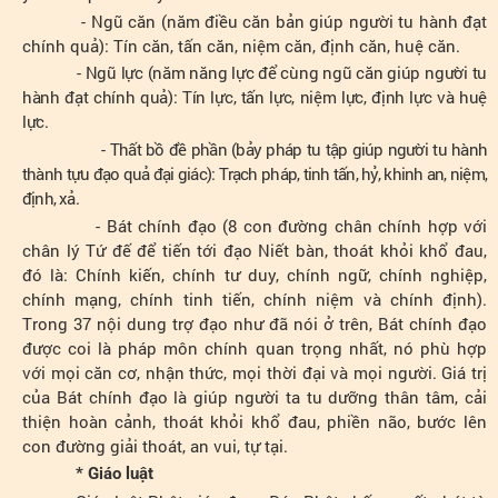
- Ngũ căn (năm điều căn bản giúp người tu hành đạt
chính quả): Tín căn, tấn căn, niệm căn, định căn, huệ căn.
- Ngũ lực (năm năng lực để cùng ngũ căn giúp người tu
hành đạt chính quả): Tín lực, tấn lực, niệm lực, định lực và huệ
lực.
- Thất bồ đề phần (bảy pháp tu tập giúp người tu hành
thành tựu đạo quả đại giác): Trạch pháp, tinh tấn, hỷ, khinh an, niệm,
định, xả.
- Bát chính đạo (8 con đường chân chính hợp với
chân lý Tứ đế để tiến tới đạo Niết bàn, thoát khỏi khổ đau,
đó là: Chính kiến, chính tư duy, chính ngữ, chính nghiệp,
chính mạng, chính tinh tiến, chính niệm và chính định).
Trong 37 nội dung trợ đạo như đã nói ở trên, Bát chính đạo
được coi là pháp môn chính quan trọng nhất, nó phù hợp
với mọi căn cơ, nhận thức, mọi thời đại và mọi người. Giá trị
của Bát chính đạo là giúp người ta tu dưỡng thân tâm, cải
thiện hoàn cảnh, thoát khỏi khổ đau, phiền não, bước lên
con đường giải thoát, an vui, tự tại.
* Giáo luật