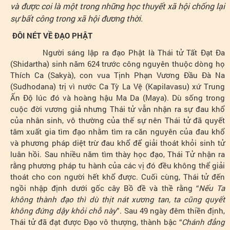
và được coi là một trong những học thuyết xã hội chống lại
sự bất công trong xã hội đương thời.
ĐÔI NÉT VỀ ĐẠO PHẬT
Người sáng lập ra đạo Phật là Thái tử Tất Đạt Đa
(Shidartha) sinh năm 624 trước công nguyên thuộc dòng họ
Thích Ca (Sakyà), con vua Tịnh Phạn Vương Đầu Đà Na
(Sudhodana) trị vì nước Ca Tỳ La Vệ (Kapilavasu) xứ Trung
Ấn Độ lúc đó và hoàng hậu Ma Da (Maya). Dù sống trong
cuộc đời vương giả nhưng Thái tử vẫn nhận ra sự đau khổ
của nhân sinh, vô thường của thế sự nên Thái tử đã quyết
tâm xuất gia tìm đạo nhằm tìm ra căn nguyên của đau khổ
và phương pháp diệt trừ đau khổ để giải thoát khỏi sinh tử
luân hồi. Sau nhiều năm tìm thày học đạo, Thái Tử nhận ra
rằng phương pháp tu hành của các vị đó đều không thể giải
thoát cho con người hết khổ được. Cuối cùng, Thái tử đến
ngồi nhập định dưới gốc cây Bồ đề và thề rằng “
Nếu Ta
không thành đạo thì dù thịt nát xương tan, ta cũng quyết
không đứng dậy khỏi chỗ này
”. Sau 49 ngày đêm thiền định,
Thái tử đã đạt được Đạo vô thượng, thành bậc “
Chánh đẳng