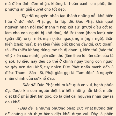
mà điềm tĩnh đón nhận, không bị hoàn cảnh chi phối, tìm
phương án giải quyết cho tốt đẹp.
- Tập đế:
nguyên nhân tạo thành những nỗi khổ hiện
hữu ở đời, Đức Phật gọi là Tập đế. Đức Phật khái quát
nguyên nhân nỗi khổ thành “Thập kết sử” (mười điều cốt lõi
làm cho con người bị khổ đau), đó là: tham (tham lam), sân
(giận dữ), si (si mê), mạn (kiêu ngạo), nghi (nghi ngờ), thân
kiến (chấp ngã), biên kiến (hiểu biết không đầy đủ, cực đoan),
tà kiến (hiểu không đúng, mê tín dị đoan…
), kiến thủ (bảo thủ
về ý kiến của mình), giới cấm thủ (làm theo lời răn cấm của tà
giáo). 10 điều này đều có thể ở chính ngay trong con người
và gây nên đau khổ, tuy nhiên Đức Phật nhấn mạnh đến 3
điều
: Tham - Sân - Si, Phật giáo gọi là “Tam độc” là nguyên
nhân chính của sự khổ đau.
- Diệt đế:
Đức Phật chỉ ra kết quả an vui, hạnh phúc
đạt được khi con người diệt trừ hết những nỗi khổ, muốn
diệt khổ phải diệt tận gốc, đó là diệt cái nguyên nhân gây ra
đau khổ.
- Đạo đế
: là những phương pháp Đức Phật hướng dẫn
để chúng sinh thực hành diệt khổ, được vui. Đây là phần