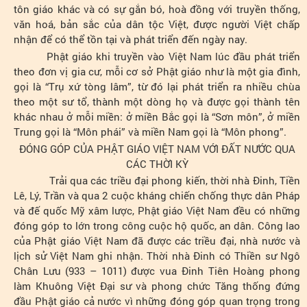
tôn giáo khác và có sự gắn bó, hoà đồng với truyền thống,
văn hoá, bản sắc của dân tộc Việt, được người Việt chấp
nhận để có thể tồn tại và phát triển đến ngày nay.
Phật giáo khi truyền vào Việt Nam lúc đầu phát triển
theo đơn vị gia cư, mỗi cơ sở Phật giáo như là một gia đình,
gọi là “Trụ xứ tòng lâm”, từ đó lại phát triển ra nhiều chùa
theo một sư tổ, thành một dòng họ và được gọi thành tên
khác nhau ở mỗi miền: ở miền Bắc gọi là “Sơn môn”, ở miền
Trung gọi là “Môn phái” và miền Nam gọi là “Môn phong”.
ĐÓNG GÓP CỦA PHẬT GIÁO VIỆT NAM VỚI ĐẤT NƯỚC QUA
CÁC THỜI KỲ
Trải qua các triều đại phong kiến, thời nhà Đinh, Tiền
Lê, Lý, Trần và qua 2 cuộc kháng chiến chống thực dân Pháp
và đế quốc Mỹ xâm lược, Phật giáo Việt Nam đều có những
đóng góp to lớn trong công cuộc hộ quốc, an dân. Công lao
của Phật giáo Việt Nam đã được các triều đại, nhà nước và
lịch sử Việt Nam ghi nhận. Thời nhà Đinh có Thiền sư Ngô
Chân Lưu (933 – 1011) được vua Đinh Tiên Hoàng phong
làm Khuông Việt Đại sư và phong chức Tăng thống đứng
đầu Phật giáo cả nước vì những đóng góp quan trọng trong