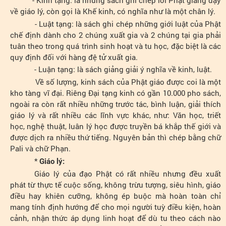
về giáo lý, còn gọi là Khế kinh, có nghĩa như là một chân lý.
- Luật tạng: là sách ghi chép những giới luật của Phật
chế định dành cho 2 chúng xuất gia và 2 chúng tại gia phải
tuân theo trong quá trình sinh hoạt và tu học, đặc biệt là các
quy định đối với hàng đệ tử xuất gia.
- Luận tạng: là sách giảng giải ý nghĩa về kinh, luật.
Về số lượng, kinh sách của Phật giáo được coi là một
kho tàng vĩ đại. Riêng Đại tạng kinh có gần 10.000 pho sách,
ngoài ra còn rất nhiều những trước tác, bình luận, giải thích
giáo lý và rất nhiều các lĩnh vực khác, như: Văn học, triết
học, nghệ thuật, luân lý học được truyền bá khắp thế giới và
được dịch ra nhiều thứ tiếng. Nguyên bản thì chép bằng chữ
Pali và chữ Phạn.
*
Giáo lý:
Giáo lý của đạo Phật có rất nhiều nhưng đều xuất
phát từ thực tế cuộc sống, không trừu tượng, siêu hình, giáo
điều hay khiên cưỡng, không ép buộc mà hoàn toàn chỉ
mang tính định hướng để cho mọi người tuỳ điều kiện, hoàn
cảnh, nhận thức áp dụng linh hoạt để dù tu theo cách nào