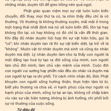
những nhân, duyên tốt để gieo trồng nên quả ngọt.
Phật giáo quan niệm mọi sự vật luôn luôn biến
chuyển, đổi thay, mọi thứ ta có, ta nhìn thấy đều chỉ là vô
thường. Vô thường là không thường xuyên, mãi mãi ở trong
một trạng thái nhất định mà nó sẽ luôn biến đổi, tồn tại hay
không tồn tại, có hay không có đó chỉ là vấn đề thời gian.
Khi đầy đủ nhân duyên hội hợp thì sự vật hiện hữu, gọi là
"có"; khi nhân duyên tan rã thì sự vật biến diệt, lại trở về là
"không". Muôn vật từ nhân duyên mà sinh và cũng do nhân
duyên mà diệt. Lý nhân duyên làm cho ta thấy con người là
một đấng tạo hoá tự tạo ra đời sống của mình, con người
làm chủ đời mình, làm chủ vận mệnh của mình. Cuộc đời
con người vui sướng hay phiền não đều do nhân và duyên mà
con người tự tạo ra chi phối.
Từ cách nhìn nhận đó, Đức Phật
khuyên con người sống hướng thiện, thực hiện tâm từ bi,
biết yêu thương và chia sẻ, vì hạnh phúc của mọi người và
hạnh phúc của mình, sống tự tại an lạc, không cố chấp bám
víu vào sự vật, hiện tượng, không bị ảnh hưởng, chi phối bởi
sự vô thường của cuộc sống.
Tứ diệu đế