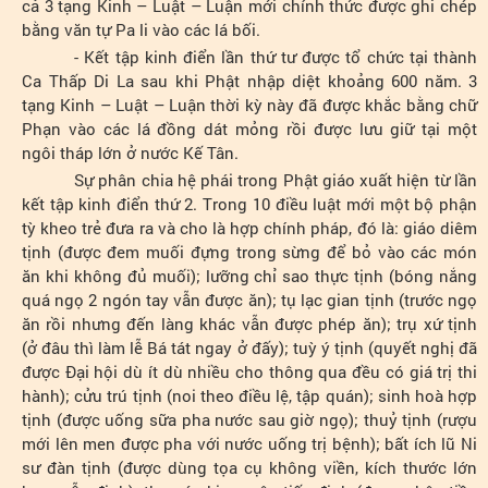
cả 3 tạng Kinh – Luật – Luận mới chính thức được ghi chép
bằng văn tự Pa li vào các lá bối.
- Kết tập kinh điển lần thứ tư được tổ chức tại thành
Ca Thấp Di La sau khi Phật nhập diệt khoảng 600 năm. 3
tạng Kinh – Luật – Luận thời kỳ này đã được khắc bằng chữ
Phạn vào các lá đồng dát mỏng rồi được lưu giữ tại một
ngôi tháp lớn ở nước Kế Tân.
Sự phân chia hệ phái trong Phật giáo xuất hiện từ lần
kết tập kinh điển thứ 2. Trong 10 điều luật mới một bộ phận
tỳ kheo trẻ đưa ra và cho là hợp chính pháp, đó là: giáo diêm
tịnh (được đem muối đựng trong sừng để bỏ vào các món
ăn khi không đủ muối); lưỡng chỉ sao thực tịnh (bóng nắng
quá ngọ 2 ngón tay vẫn được ăn); tụ lạc gian tịnh (trước ngọ
ăn rồi nhưng đến làng khác vẫn được phép ăn); trụ xứ tịnh
(ở đâu thì làm lễ Bá tát ngay ở đấy); tuỳ ý tịnh (quyết nghị đã
được Đại hội dù ít dù nhiều cho thông qua đều có giá trị thi
hành); cửu trú tịnh (noi theo điều lệ, tập quán); sinh hoà hợp
tịnh (được uống sữa pha nước sau giờ ngọ); thuỷ tịnh (rượu
mới lên men được pha với nước uống trị bệnh); bất ích lũ Ni
sư đàn tịnh (được dùng tọa cụ không viền, kích thước lớn