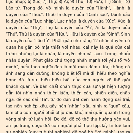
Lục nhập; 6) Xúc; 7) Thụ; 8) Ái; 9) Thủ; 10) Hữu; 11) Sinh; 12)
Lão tử. Trong đó, Vô minh là duyên của "Hành", Hành là
duyên của "Thức", Thức là duyên của "Danh sắc", Danh sắc
là duyên của "Lục nhập", Lục nhập là duyên của "Xúc", Xúc là
duyên của "Thụ", Thụ là duyên của "Ái", Ái là duyên của
"Thủ", Thủ là duyên của "Hữu", Hữu là duyên của "Sinh", Sinh
là duyên của "Lão tử". Phật giáo cho rằng 12 nhân duyên có
quan hệ gắn bó mật thiết với nhau, cái này là quả của cái
trước nhưng lại là nhân, là duyên cho cái sau. Trong chuỗi
nhân duyên, Phật giáo chú trọng nhấn mạnh tới yếu tố “vô
minh”, hiểu theo nghĩa đen là một màn đêm u tối, không có
ánh sáng dẫn đường, không biết lối mà đi; hiểu theo nghĩa
bóng đó là sự thiếu hiểu biết của con người về thế giới
khách quan, về bản chất chân thực của sự vật hiện tượng
dẫn tới nhìn nhận thiên kiến, thiển cận, phiến diện, chấp
ngã, đề cao cái “Ta”, từ đó dẫn dắt đến hành động sai trái,
tạo nên nghiệp xấu, gây nên “nhân” xấu, sinh ra “quả” xấu,
làm cho con người phải chịu đau khổ, mãi quẩn quanh trong
vòng sinh tử luân hồi. Do đó, để có thể thụ hưởng yên vui,
an lạc trong cuộc đời con người phải học tập, lấy trí tuệ làm
sự nghiệp (duy tuệ thị nghiệp) để xoá bỏ “vô minh”, tạo ra