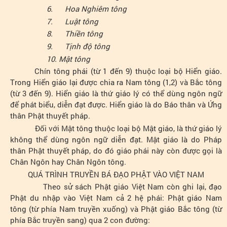
6.
Hoa Nghiêm tông
7.
Luật tông
8.
Thiền tông
9.
Tịnh độ tông
10.
Mật tông
Chín tông phái (từ 1 đến 9) thuộc loại bộ Hiển giáo.
Trong Hiển giáo lại được chia ra Nam tông (1,2) và Bắc tông
(từ 3 đến 9). Hiển giáo là thứ giáo lý có thể dùng ngôn ngữ
để phát biểu, diễn đạt được. Hiển giáo là do Báo thân và Ứng
thân Phật thuyết pháp.
Đối với Mật tông thuộc loại bộ Mật giáo, là thứ giáo lý
không thể dùng ngôn ngữ diễn đạt. Mật giáo là do Pháp
thân Phật thuyết pháp, do đó giáo phái này còn được gọi là
Chân Ngôn hay Chân Ngôn tông.
QUÁ TRÌNH TRUYỀN BÁ ĐẠO PHẬT VÀO VIỆT NAM
Theo sử sách Phật giáo Việt Nam còn ghi lại, đạo
Phật du nhập vào Việt Nam cả 2 hệ phái: Phật giáo Nam
tông (từ phía Nam truyền xuống) và Phật giáo Bắc tông (từ
phía Bắc truyền sang) qua 2 con đường: