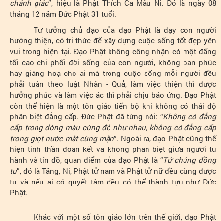
chánh giác
”, hiệu là Phật Thích Ca Mâu Ni. Đó là ngày 08
tháng 12 năm Đức Phật 31 tuổi.
Tư tưởng chủ đạo của đạo Phật là dạy con người
hướng thiện, có tri thức để xây dựng cuộc sống tốt đẹp yên
vui trong hiện tại. Đạo Phật không công nhận có một đấng
tối cao chi phối đời sống của con người, không ban phúc
hay giáng hoạ cho ai mà trong cuộc sống mỗi người đều
phải tuân theo luật Nhân - Quả, làm việc thiện thì được
hưởng phúc và làm việc ác thì phải chịu báo ứng. Đạo Phật
còn thể hiện là một tôn giáo tiến bộ khi không có thái độ
phân biệt đẳng cấp. Đức Phật đã từng nói: “
Không có đẳng
cấp trong dòng máu cùng đỏ như nhau, không có đẳng cấp
trong giọt nước mắt cùng mặn
”. Ngoài ra, đạo Phật cũng thể
hiện tinh thần đoàn kết và không phân biệt giữa người tu
hành và tín đồ, quan điểm của đạo Phật là “
Tứ chúng đồng
tu
”, đó là Tăng, Ni, Phật tử nam và Phật tử nữ đều cùng được
tu và nếu ai có quyết tâm đều có thể thành tựu như Đức
Phật.
Khác với một số tôn giáo lớn trên thế giới, đạo Phật