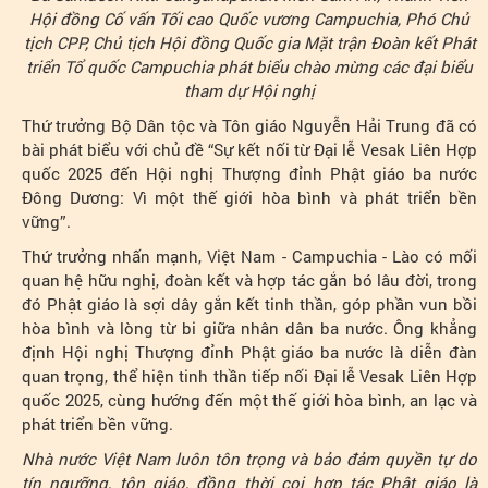
Hội đồng Cố vấn Tối cao Quốc vương Campuchia, Phó Chủ
tịch CPP, Chủ tịch Hội đồng Quốc gia Mặt trận Đoàn kết Phát
triển Tổ quốc Campuchia phát biểu chào mừng các đại biểu
tham dự Hội nghị
Thứ trưởng Bộ Dân tộc và Tôn giáo Nguyễn Hải Trung đã có
bài phát biểu với chủ đề “Sự kết nối từ Đại lễ Vesak Liên Hợp
quốc 2025 đến Hội nghị Thượng đỉnh Phật giáo ba nước
Đông Dương: Vì một thế giới hòa bình và phát triển bền
vững”.
Thứ trưởng nhấn mạnh, Việt Nam - Campuchia - Lào có mối
quan hệ hữu nghị, đoàn kết và hợp tác gắn bó lâu đời, trong
đó Phật giáo là sợi dây gắn kết tinh thần, góp phần vun bồi
hòa bình và lòng từ bi giữa nhân dân ba nước. Ông khẳng
định Hội nghị Thượng đỉnh Phật giáo ba nước là diễn đàn
quan trọng, thể hiện tinh thần tiếp nối Đại lễ Vesak Liên Hợp
quốc 2025, cùng hướng đến một thế giới hòa bình, an lạc và
phát triển bền vững.
Nhà nước Việt Nam luôn tôn trọng và bảo đảm quyền tự do
tín ngưỡng, tôn giáo, đồng thời coi hợp tác Phật giáo là