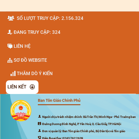
SỐ LƯỢT TRUY CẬP: 2.156.324
ĐANG TRUY CẬP: 324
LIÊN HỆ
SƠ ĐỒ WEBSITE
THĂM DÒ Ý KIẾN
LIÊN KẾT
Ban Tôn Giáo Chính Phủ
Đã kết nối EMC
Người chịu trách nhiệm chính: Bà Trần Thị Minh Nga - Phó Trưởng ban
Đường Dương Đình Nghệ, P. Yên Hoà, Q. Cầu Giấy, TP. Hà Nội
Đơn vị quản lý: Ban Tôn giáo Chính phủ, Bộ Dân tộc và Tôn giáo
Điện thoại/fax: 0243 762 2639