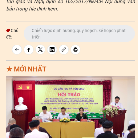
tôn giáo và Nghị định số 162/2017/NĐ-CP. Nội dung văn
bản trong file đính kèm.
Chủ
Chiến lược định hướng, quy hoạch, kế hoạch phát
đề:
triển
★
MỚI NHẤT