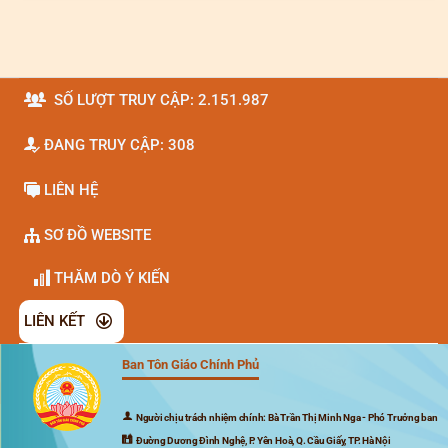
SỐ LƯỢT TRUY CẬP: 2.151.987
ĐANG TRUY CẬP: 308
LIÊN HỆ
SƠ ĐỒ WEBSITE
THĂM DÒ Ý KIẾN
LIÊN KẾT
Ban Tôn Giáo Chính Phủ
Đã kết nối EMC
Người chịu trách nhiệm chính: Bà Trần Thị Minh Nga - Phó Trưởng ban
Đường Dương Đình Nghệ, P. Yên Hoà, Q. Cầu Giấy, TP. Hà Nội