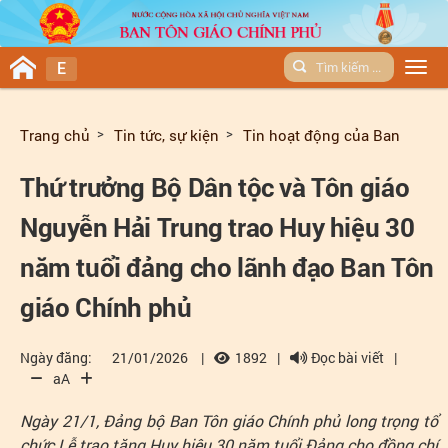
E
Men
Trang chủ
Tin tức, sự kiện
Tin hoạt động của Ban
Thứ trưởng Bộ Dân tộc và Tôn giáo
Nguyễn Hải Trung trao Huy hiệu 30
năm tuổi đảng cho lãnh đạo Ban Tôn
giáo Chính phủ
Ngày đăng:
21/01/2026
|
1892
|
Đọc bài viết
|
aA
Ngày 21/1, Đảng bộ Ban Tôn giáo Chính phủ long trọng tổ
chức Lễ trao tặng Huy hiệu 30 năm tuổi Đảng cho đồng chí