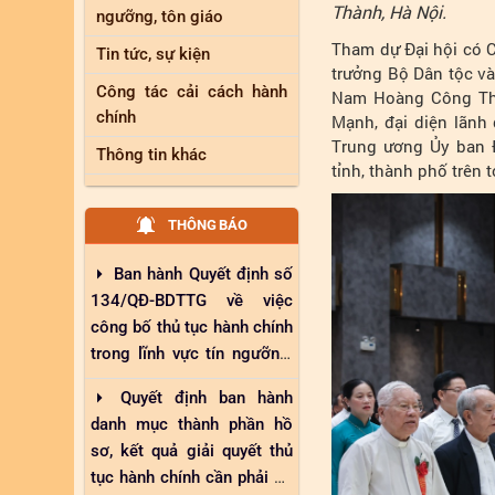
Thành, Hà Nội.
ngưỡng, tôn giáo
Tham dự Đại hội có 
Tin tức, sự kiện
trưởng Bộ Dân tộc v
Công tác cải cách hành
Nam Hoàng Công Thủ
chính
Mạnh, đại diện lãnh
Trung ương Ủy ban Đ
Thông tin khác
tỉnh, thành phố trên 
THÔNG BÁO
Ban hành Quyết định số
134/QĐ-BDTTG về việc
công bố thủ tục hành chính
trong lĩnh vực tín ngưỡng,
tôn giáo thuộc phạm vi
Quyết định ban hành
chức năng quản lý nhà
danh mục thành phần hồ
nước của Bộ Dân tộc và
sơ, kết quả giải quyết thủ
Tôn giáo
tục hành chính cần phải số