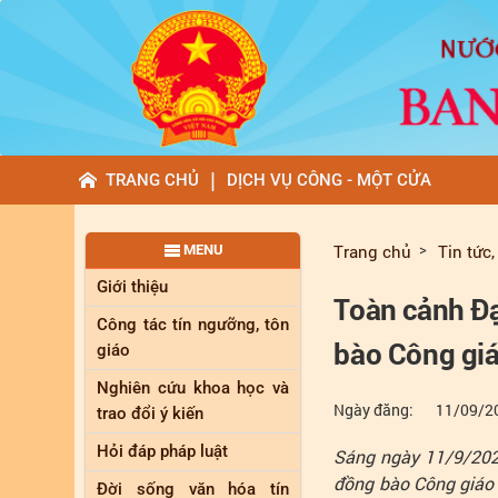
|
TRANG CHỦ
DỊCH VỤ CÔNG - MỘT CỬA
Trang chủ
Tin tức,
MENU
Giới thiệu
Toàn cảnh Đại
Công tác tín ngưỡng, tôn
bào Công gi
giáo
Nghiên cứu khoa học và
Ngày đăng:
11/09/2
trao đổi ý kiến
Hỏi đáp pháp luật
Sáng ngày 11/9/2025
đồng bào Công giáo l
Đời sống văn hóa tín