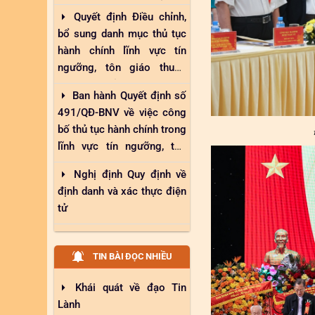
hóa đối với các thủ tục
Quyết định Điều chỉnh,
hành chính thuộc thẩm
bổ sung danh mục thủ tục
quyền giải quyết của Bộ
hành chính lĩnh vực tín
ngưỡng, tôn giáo thuộc
phạm vi quản lý nhà nước
Ban hành Quyết định số
của Bộ Nội vụ đủ điều kiện
491/QĐ-BNV về việc công
thực hiện dịch vụ công trực
bố thủ tục hành chính trong
tuyến toàn trình
lĩnh vực tín ngưỡng, tôn
giáo thuộc phạm vi chức
Nghị định Quy định về
năng quản lý nhà nước của
định danh và xác thực điện
Bộ Nội vụ
tử
TIN BÀI ĐỌC NHIỀU
Khái quát về đạo Tin
Lành