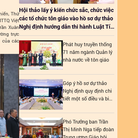
Hội thảo lấy ý kiến chức sắc, chức việc
hiến, Thứ
các tổ chức tôn giáo vào hồ sơ dự thảo
MTTQ Việt
Nghị định hướng dẫn thi hành Luật Tín
rần Xuân
ường trực
ngưỡng, tôn giáo (sửa đổi)
u của các
Phát huy truyền thống
71 năm ngành Quản lý
nhà nước về tôn giáo
Góp ý hồ sơ dự thảo
Nghị định quy định chi
tiết một số điều và biện
pháp để tổ chức,
hướng dẫn thi hành
Luật Tín ngưỡng, tôn
Phó Trưởng ban Trần
giáo
Thị Minh Nga tiếp đoàn
Trung ương Giáo hội