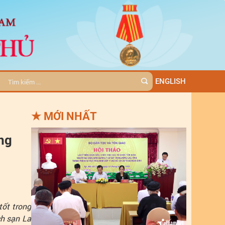
ENGLISH
★
MỚI NHẤT
ồng
tốt trong
ch sạn La