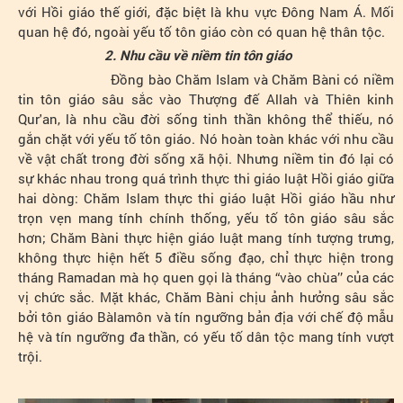
với Hồi giáo thế giới, đặc biệt là khu vực Đông Nam Á. Mối
quan hệ đó, ngoài yếu tố tôn giáo còn có quan hệ thân tộc.
2. Nhu cầu về niềm tin tôn giáo
Đồng bào Chăm Islam và Chăm Bàni có niềm
tin tôn giáo sâu sắc vào Thượng đế Allah và Thiên kinh
Qur'an, là nhu cầu đời sống tinh thần không thể thiếu, nó
gắn chặt với yếu tố tôn giáo. Nó hoàn toàn khác với nhu cầu
về vật chất trong đời sống xã hội. Nhưng niềm tin đó lại có
sự khác nhau trong quá trình thực thi giáo luật Hồi giáo giữa
hai dòng: Chăm Islam thực thi giáo luật Hồi giáo hầu như
trọn vẹn mang tính chính thống, yếu tố tôn giáo sâu sắc
hơn; Chăm Bàni thực hiện giáo luật mang tính tượng trưng,
không thực hiện hết 5 điều sống đạo, chỉ thực hiện trong
tháng Ramadan mà họ quen gọi là tháng “vào chùa’’ của các
vị chức sắc. Mặt khác, Chăm Bàni chịu ảnh hưởng sâu sắc
bởi tôn giáo Bàlamôn và tín ngưỡng bản địa với chế độ mẫu
hệ và tín ngưỡng đa thần, có yếu tố dân tộc mang tính vượt
trội.