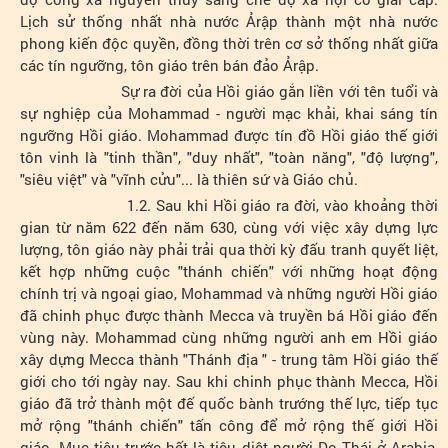
Lịch sử thống nhất nhà nước Ảrập thành một nhà nước
phong kiến độc quyền, đồng thời trên cơ sở thống nhất giữa
các tín ngưỡng, tôn giáo trên bán đảo Ảrập.
Sự ra đời của Hồi giáo gắn liền với tên tuổi và
sự nghiệp của Mohammad - người mạc khải, khai sáng tín
ngưỡng Hồi giáo. Mohammad được tín đồ Hồi giáo thế giới
tôn vinh là "tinh thần", "duy nhất", "toàn năng", "độ lượng",
"siêu việt" và "vĩnh cửu"... là thiên sứ và Giáo chủ.
1.2. Sau khi Hồi giáo ra đời, vào khoảng thời
gian từ năm 622 đến năm 630, cùng với việc xây dựng lực
lượng, tôn giáo này phải trải qua thời kỳ đấu tranh quyết liệt,
kết hợp những cuộc "thánh chiến" với những hoạt động
chính trị và ngoại giao, Mohammad và những người Hồi giáo
đã chinh phục được thành Mecca và truyền bá Hồi giáo đến
vùng này. Mohammad cùng những người anh em Hồi giáo
xây dựng Mecca thành "Thánh địa " - trung tâm Hồi giáo thế
giới cho tới ngày nay. Sau khi chinh phục thành Mecca, Hồi
giáo đã trở thành một đế quốc bành trướng thế lực, tiếp tục
mở rộng "thánh chiến" tấn công để mở rộng thế giới Hồi
giáo. Mục tiêu trước hết là tiêu diệt người Do Thái ở Arabia,