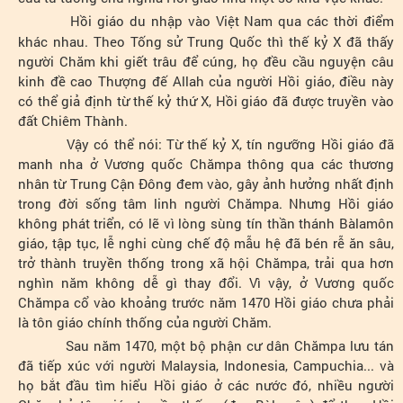
Hồi giáo du nhập vào Việt Nam qua các thời điểm
khác nhau. Theo Tống sử Trung Quốc thì thế kỷ X đã thấy
người Chăm khi giết trâu để cúng, họ đều cầu nguyện câu
kinh đề cao Thượng đế Allah của người Hồi giáo, điều này
có thể giả định từ thế kỷ thứ X, Hồi giáo đã được truyền vào
đất Chiêm Thành.
Vậy có thể nói: Từ thế kỷ X, tín ngưỡng Hồi giáo đã
manh nha ở Vương quốc Chămpa thông qua các thương
nhân từ Trung Cận Đông đem vào, gây ảnh hưởng nhất định
trong đời sống tâm linh người Chămpa. Nhưng Hồi giáo
không phát triển, có lẽ vì lòng sùng tín thần thánh Bàlamôn
giáo, tập tục, lễ nghi cùng chế độ mẫu hệ đã bén rễ ăn sâu,
trở thành truyền thống trong xã hội Chămpa, trải qua hơn
nghìn năm không dễ gì thay đổi. Vì vậy, ở Vương quốc
Chămpa cổ vào khoảng trước năm 1470 Hồi giáo chưa phải
là tôn giáo chính thống của người Chăm.
Sau năm 1470, một bộ phận cư dân Chămpa lưu tán
đã tiếp xúc với người Malaysia, Indonesia, Campuchia... và
họ bắt đầu tìm hiểu Hồi giáo ở các nước đó, nhiều người