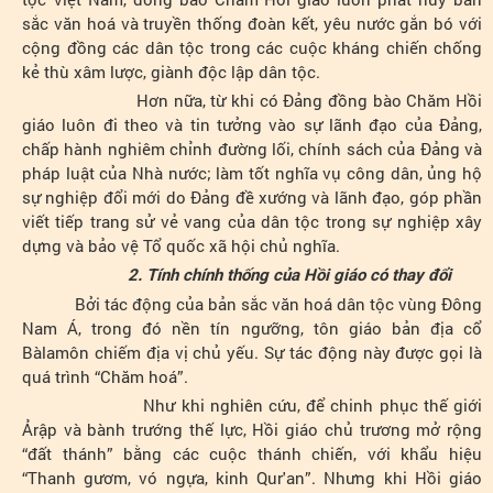
sắc văn hoá và truyền thống đoàn kết, yêu nước gắn bó với
cộng đồng các dân tộc trong các cuộc kháng chiến chống
kẻ thù xâm lược, giành độc lập dân tộc.
Hơn nữa, từ khi có Đảng đồng bào Chăm Hồi
giáo luôn đi theo và tin tưởng vào sự lãnh đạo của Đảng,
chấp hành nghiêm chỉnh đường lối, chính sách của Đảng và
pháp luật của Nhà nước; làm tốt nghĩa vụ công dân, ủng hộ
sự nghiệp đổi mới do Đảng đề xướng và lãnh đạo, góp phần
viết tiếp trang sử vẻ vang của dân tộc trong sự nghiệp xây
dựng và bảo vệ Tổ quốc xã hội chủ nghĩa.
2. Tính chính thống của Hồi giáo có thay đổi
Bởi tác động của bản sắc văn hoá dân tộc vùng Đông
Nam Á, trong đó nền tín ngưỡng, tôn giáo bản địa cổ
Bàlamôn chiếm địa vị chủ yếu. Sự tác động này được gọi là
quá trình “Chăm hoá”.
Như khi nghiên cứu, để chinh phục thế giới
Ảrập và bành trướng thế lực, Hồi giáo chủ trương mở rộng
“đất thánh” bằng các cuộc thánh chiến, với khẩu hiệu
“Thanh gươm, vó ngựa, kinh Qur'an”. Nhưng khi Hồi giáo