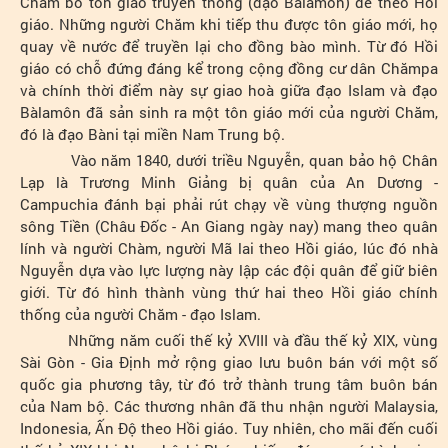
Chăm bỏ tôn giáo truyền thống (đạo Bàlamôn) để theo Hồi
giáo. Những người Chăm khi tiếp thu được tôn giáo mới, họ
quay về nước để truyền lại cho đồng bào mình. Từ đó Hồi
giáo có chỗ đứng đáng kể trong cộng đồng cư dân Chămpa
và chính thời điểm này sự giao hoà giữa đạo Islam và đạo
Bàlamôn đã sản sinh ra một tôn giáo mới của người Chăm,
đó là đạo Bàni tại miền Nam Trung bộ.
Vào năm 1840, dưới triều Nguyễn, quan bảo hộ Chân
Lạp là Trương Minh Giảng bị quân của An Dương -
Campuchia đánh bại phải rút chạy về vùng thượng nguồn
sông Tiền (Châu Đốc - An Giang ngày nay) mang theo quân
lính và người Chàm, người Mã lai theo Hồi giáo, lúc đó nhà
Nguyễn dựa vào lực lượng này lập các đội quân để giữ biên
giới. Từ đó hình thành vùng thứ hai theo Hồi giáo chính
thống của người Chăm - đạo Islam.
Những năm cuối thế kỷ XVIII và đầu thế kỷ XIX, vùng
Sài Gòn - Gia Định mở rộng giao lưu buôn bán với một số
quốc gia phương tây, từ đó trở thành trung tâm buôn bán
của Nam bộ. Các thương nhân đã thu nhận người Malaysia,
Indonesia, Ấn Độ theo Hồi giáo. Tuy nhiên, cho mãi đến cuối