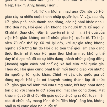
Naep, Hakim, Ahly, Imâm, Tuôn...
1.4. Từ khi Mohammad qua đời, nội bộ Hồi
giáo xảy ra nhiều cuộc tranh chấp quyền lực. Vì vậy, sau này
Hồi giáo phải chia thành các dòng, các hệ phái khác nhau.
Cho đến nay, Hồi giáo vẫn không có người thừa kế ngôi vị
Khalifat (Giáo chủ). Đây là nguyên nhân chính, là hệ quả của
việc Hồi giáo không có tổ chức giáo hội quốc tế. Từ thập
niên 70 của thế kỷ XX trở lại đây, với sự gia tăng không
ngừng số lượng tín đồ Hồi giáo trên thế giới làm cho dạng
thức thuần nhất của Hồi giáo thời Mohammad không thể
duy trì được mà đã có sự biến dạng thành những cộng đồng
(Jamah) ngăn cách bởi chế độ xã hội của mỗi quốc gia.
Theo đó, Hồi giáo cũng phát triển mối tương giao với những
tín ngưỡng, tôn giáo khác. Chính vì vậy, các quốc gia có
đông người Hồi giáo có khuynh hướng thành lập tổ chức
Hồi giáo gắn với lãnh thổ của từng nước, kết hợp hoạt động
tôn giáo với chăm lo đời sống mọi mặt cho cộng đồng. Mặt
khác, một số tổ chức Hồi giáo quốc tế cũng ra đời, tuy nhiên
các tổ chức này mang hình thức "liên hiệp" lỏng lẻo, không
phải là tổ chức giáo hội quốc tế.