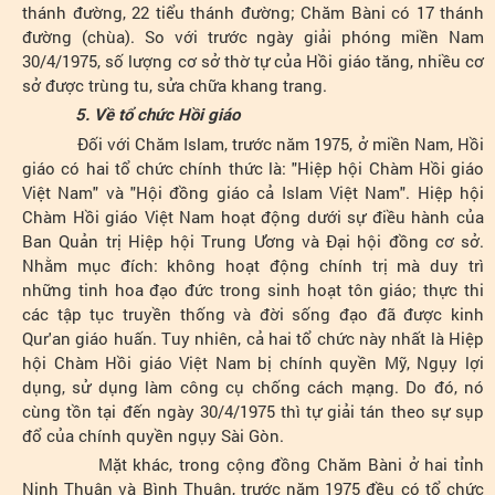
thánh đường, 22 tiểu thánh đường; Chăm Bàni có 17 thánh
đường (chùa). So với trước ngày giải phóng miền Nam
30/4/1975, số lượng cơ sở thờ tự của Hồi giáo tăng, nhiều cơ
sở được trùng tu, sửa chữa khang trang.
5. Về tổ chức Hồi giáo
Đối với Chăm Islam, trước năm 1975, ở miền Nam, Hồi
giáo có hai tổ chức chính thức là: "Hiệp hội Chàm Hồi giáo
Việt Nam" và "Hội đồng giáo cả Islam Việt Nam". Hiệp hội
Chàm Hồi giáo Việt Nam hoạt động dưới sự điều hành của
Ban Quản trị Hiệp hội Trung Ương và Đại hội đồng cơ sở.
Nhằm mục đích: không hoạt động chính trị mà duy trì
những tinh hoa đạo đức trong sinh hoạt tôn giáo; thực thi
các tập tục truyền thống và đời sống đạo đã được kinh
Qur'an giáo huấn. Tuy nhiên, cả hai tổ chức này nhất là Hiệp
hội Chàm Hồi giáo Việt Nam bị chính quyền Mỹ, Ngụy lợi
dụng, sử dụng làm công cụ chống cách mạng. Do đó, nó
cùng tồn tại đến ngày 30/4/1975 thì tự giải tán theo sự sụp
đổ của chính quyền ngụy Sài Gòn.
Mặt khác, trong cộng đồng Chăm Bàni ở hai tỉnh
Ninh Thuận và Bình Thuận, trước năm 1975 đều có tổ chức