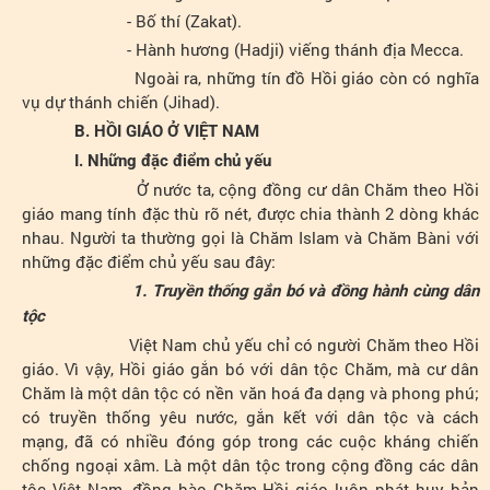
- Bố thí (Zakat).
- Hành hương (Hadji) viếng thánh địa Mecca.
Ngoài ra, những tín đồ Hồi giáo còn có nghĩa
vụ dự thánh chiến (Jihad).
B. HỒI GIÁO Ở VIỆT NAM
I. Những đặc điểm chủ yếu
Ở nước ta, cộng đồng cư dân Chăm theo Hồi
giáo mang tính đặc thù rõ nét, được chia thành 2 dòng khác
nhau. Người ta thường gọi là Chăm Islam và Chăm Bàni với
những đặc điểm chủ yếu sau đây:
1. Truyền thống gắn bó và đồng hành cùng dân
tộc
Việt Nam chủ yếu chỉ có người Chăm theo Hồi
giáo. Vì vậy, Hồi giáo gắn bó với dân tộc Chăm, mà cư dân
Chăm là một dân tộc có nền văn hoá đa dạng và phong phú;
có truyền thống yêu nước, gắn kết với dân tộc và cách
mạng, đã có nhiều đóng góp trong các cuộc kháng chiến
chống ngoại xâm. Là một dân tộc trong cộng đồng các dân
tộc Việt Nam, đồng bào Chăm Hồi giáo luôn phát huy bản