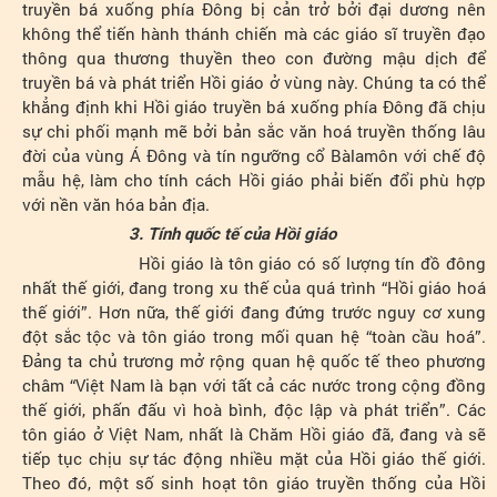
truyền bá xuống phía Đông bị cản trở bởi đại dương nên
không thể tiến hành thánh chiến mà các giáo sĩ truyền đạo
thông qua thương thuyền theo con đường mậu dịch để
truyền bá và phát triển Hồi giáo ở vùng này. Chúng ta có thể
khẳng định khi Hồi giáo truyền bá xuống phía Đông đã chịu
sự chi phối mạnh mẽ bởi bản sắc văn hoá truyền thống lâu
đời của vùng Á Đông và tín ngưỡng cổ Bàlamôn với chế độ
mẫu hệ, làm cho tính cách Hồi giáo phải biến đổi phù hợp
với nền văn hóa bản địa.
3. Tính quốc tế của Hồi giáo
Hồi giáo là tôn giáo có số lượng tín đồ đông
nhất thế giới, đang trong xu thế của quá trình “Hồi giáo hoá
thế giới”. Hơn nữa, thế giới đang đứng trước nguy cơ xung
đột sắc tộc và tôn giáo trong mối quan hệ “toàn cầu hoá”.
Đảng ta chủ trương mở rộng quan hệ quốc tế theo phương
châm “Việt Nam là bạn với tất cả các nước trong cộng đồng
thế giới, phấn đấu vì hoà bình, độc lập và phát triển”. Các
tôn giáo ở Việt Nam, nhất là Chăm Hồi giáo đã, đang và sẽ
tiếp tục chịu sự tác động nhiều mặt của Hồi giáo thế giới.
Theo đó, một số sinh hoạt tôn giáo truyền thống của Hồi