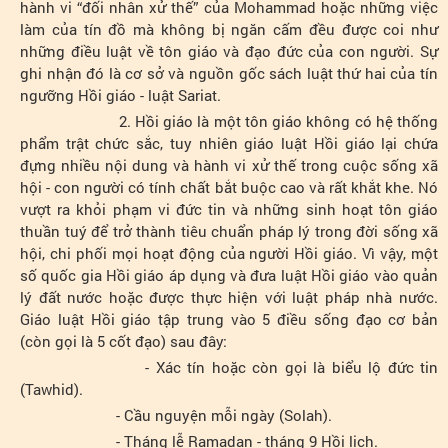
hành vi “đối nhân xử thế” của Mohammad hoặc những việc
làm của tín đồ mà không bị ngăn cấm đều được coi như
những điều luật về tôn giáo và đạo đức của con người. Sự
ghi nhận đó là cơ sở và nguồn gốc sách luật thứ hai của tín
ngưỡng Hồi giáo - luật Sariat.
2. Hồi giáo là một tôn giáo không có hệ thống
phẩm trật chức sắc, tuy nhiên giáo luật Hồi giáo lại chứa
đựng nhiều nội dung và hành vi xử thế trong cuộc sống xã
hội - con người có tính chất bắt buộc cao và rất khắt khe. Nó
vượt ra khỏi phạm vi đức tin và những sinh hoạt tôn giáo
thuần tuý để trở thành tiêu chuẩn pháp lý trong đời sống xã
hội, chi phối mọi hoạt động của người Hồi giáo. Vì vậy, một
số quốc gia Hồi giáo áp dụng và đưa luật Hồi giáo vào quản
lý đất nước hoặc được thực hiện với luật pháp nhà nước.
Giáo luật Hồi giáo tập trung vào 5 điều sống đạo cơ bản
(còn gọi là 5 cốt đạo) sau đây:
- Xác tín hoặc còn gọi là biểu lộ đức tin
(Tawhid).
- Cầu nguyện mỗi ngày (Solah).
- Tháng lễ Ramadan - tháng 9 Hồi lịch.