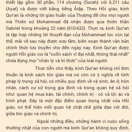
thiết lập gồm 30 phần, 114 chương (Surah) với 6.211 câu
(Ayat) và được viết bằng tiếng Ảrập. Theo Hồi giáo, kinh
Qur'an là những lời giáo huấn của Thượng đế cho mọi người
mà Thiên sứ Mohammad đã nhận được qua thiên thần
Gabriel trong khoảng 22 năm (610-632). Thực ra, kinh Qur'an
là tập hợp những lời thuyết đạo của Mohammad lúc còn tại
thế, mãi về sau này được sưu tầm, biên soạn thành văn bản
chính thức lưu truyền cho đến ngày nay. Kinh Qur'an được
người Hồi giáo coi là "cuốn sách vĩ đại nhất, thông thái nhất"
chứa đựng mọi "chân lý và tri thức" của loài người.
Thực tiễn cho thấy, kinh Qur'an không chỉ đơn
thuần là kinh sách tôn giáo mà nó còn có ý nghĩa về tính
pháp lý trong xã hội, có nhiều quy định về vệ sinh, ăn ở, hôn
nhân, cách cư xử trong gia đình và trong quan hệ xã hội
như: quan hệ mua bán, tài chính, chính trị - có cả tội ác và
hình phạt. Đây là một đặc điểm quan trọng nhất của Hồi
giáo, nó thể hiện mối quan hệ chặt chẽ giữa đạo với đời,
giữa tôn giáo và chính trị.
Ngoài những điều, những hành vi cuộc sống
thường nhật của con người mà kinh Qur'an không quy định,