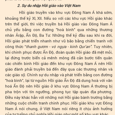
2. Sự du nhập Hồi giáo vào Việt Nam
Hồi giáo truyền vào khu vực Đông Nam Á khá sớm,
khoảng thế kỷ XI, XII. Nếu so với các khu vực Hồi giáo khác
trên thế giới, thì việc truyền bá Hồi giáo vào Đông Nam Á
chủ yếu bằng con đường "hoà bình" qua những thương
nhân Ảrập, Ấn Độ, Ba Tư. Những thế kỷ đầu sau khi ra đời,
Hồi giáo phát triển nhanh như vũ bão bằng chiến tranh với
công thức “
thanh gươm - vó ngựa - kinh Qur'an"
. Tuy nhiên,
khi chinh phục được Ấn Độ, đoàn quân Hồi giáo đã mệt mỏi,
lại đứng trước biển cả mênh mông đã cản bước tiến quân
các chiến binh Hồi giáo đến khu vực Đông Nam Á nên Hồi
giáo đành phải truyền bá đến đây qua các thương nhân và
các giáo sỹ. Chính sự du nhập và phát triển bằng con đường
"hoà bình", lại từ nguồn Hồi giáo Ấn Độ đã dung hoà với văn
hoá Ấn Độ nên Hồi giáo ở khu vực Đông Nam Á thường bị
pha trộn với tín ngưỡng, phong tục tập quán địa phương.
Điều này khác hẳn với những nơi Hồi giáo bành trướng bằng
những cuộc chiến tranh chinh phục. Hồi giáo khu vực Đông
Nam Á nói chung, ở Việt Nam nói riêng ít chịu ảnh hưởng
của tư tưởng chủ nghĩa Hồi giáo như một số khu vực khác.