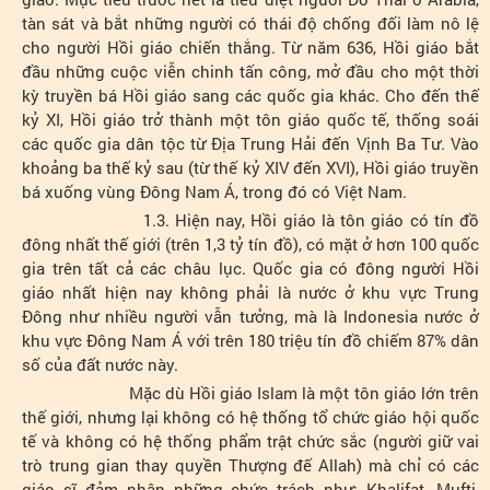
tàn sát và bắt những người có thái độ chống đối làm nô lệ
cho người Hồi giáo chiến thắng. Từ năm 636, Hồi giáo bắt
đầu những cuộc viễn chinh tấn công, mở đầu cho một thời
kỳ truyền bá Hồi giáo sang các quốc gia khác. Cho đến thế
kỷ XI, Hồi giáo trở thành một tôn giáo quốc tế, thống soái
các quốc gia dân tộc từ Địa Trung Hải đến Vịnh Ba Tư. Vào
khoảng ba thế kỷ sau (từ thế kỷ XIV đến XVI), Hồi giáo truyền
bá xuống vùng Đông Nam Á, trong đó có Việt Nam.
1.3. Hiện nay, Hồi giáo là tôn giáo có tín đồ
đông nhất thế giới (trên 1,3 tỷ tín đồ), có mặt ở hơn 100 quốc
gia trên tất cả các châu lục. Quốc gia có đông người Hồi
giáo nhất hiện nay không phải là nước ở khu vực Trung
Đông như nhiều người vẫn tưởng, mà là Indonesia nước ở
khu vực Đông Nam Á với trên 180 triệu tín đồ chiếm 87% dân
số của đất nước này.
Mặc dù Hồi giáo Islam là một tôn giáo lớn trên
thế giới, nhưng lại không có hệ thống tổ chức giáo hội quốc
tế và không có hệ thống phẩm trật chức sắc (người giữ vai
trò trung gian thay quyền Thượng đế Allah) mà chỉ có các
giáo sĩ đảm nhận những chức trách như: Khalifat, Mufti,