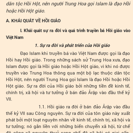
dân tộc Hồi Hột, nên người Trung Hoa gọi Islam là đạo Hồi
hoặc Hồi Hột giáo.
A. KHÁI QUÁT VỀ HỒI GIÁO
I. Khái quát sự ra đời và quá trình truyền bá Hồi giáo vào
Việt Nam
1. Sự ra đời và phát triển của Hồi giáo
Đạo Islam khi truyền bá vào Việt Nam được gọi là đạo
Hồi hay Hồi giáo. Trong những sách sử Trung Hoa xưa, đạo
Islam được gọi là Hồi giáo hoặc Hồi Hột giáo, vì khi nó được
truyền vào Trung Hoa thông qua một bộ lạc thuộc dân tộc
Hồi Hột, nên người Trung Hoa gọi Islam là đạo Hồi hoặc Hồi
Hột giáo. Sự ra đời của Hồi giáo bởi những tiền đề kinh tế,
chính trị, xã hội và tư tưởng ở bán đảo Ảrập vào đầu thế kỷ
VII.
1.1. Hồi giáo ra đời ở bán đảo Ảrập vào đầu
thế kỷ VII sau Công nguyên. Sự ra đời của tôn giáo này xuất
phát bởi một loạt nguyên nhân về kinh tế, chính trị, xã hội và
tư tưởng; nó gắn liền với những biến chuyển xã hội, từ chế
độ công xã nguyên thuỷ sang chế độ xã hội có giai cấp.