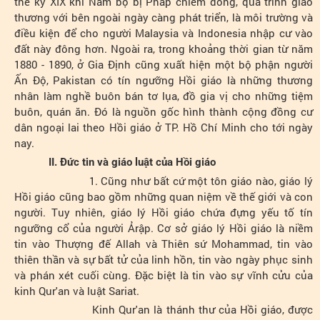
thế kỷ XIX khi Nam bộ bị Pháp chiếm đóng, quá trình giao
thương với bên ngoài ngày càng phát triển, là môi trường và
điều kiện để cho người Malaysia và Indonesia nhập cư vào
đất này đông hơn. Ngoài ra, trong khoảng thời gian từ năm
1880 - 1890, ở Gia Định cũng xuất hiện một bộ phận người
Ấn Độ, Pakistan có tín ngưỡng Hồi giáo là những thương
nhân làm nghề buôn bán tơ lụa, đồ gia vị cho những tiệm
buôn, quán ăn. Đó là nguồn gốc hình thành cộng đồng cư
dân ngoại lai theo Hồi giáo ở TP. Hồ Chí Minh cho tới ngày
nay.
II. Đức tin và giáo luật của Hồi giáo
1. Cũng như bất cứ một tôn giáo nào, giáo lý
Hồi giáo cũng bao gồm những quan niệm về thế giới và con
người. Tuy nhiên, giáo lý Hồi giáo chứa đựng yếu tố tín
ngưỡng cổ của người Ảrập. Cơ sở giáo lý Hồi giáo là niềm
tin vào Thượng đế Allah và Thiên sứ Mohammad, tin vào
thiên thần và sự bất tử của linh hồn, tin vào ngày phục sinh
và phán xét cuối cùng. Đặc biệt là tin vào sự vĩnh cửu của
kinh Qur'an và luật Sariat.
Kinh Qur'an là thánh thư của Hồi giáo, được