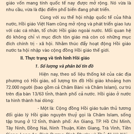
giáo vốn mang tính quốc tế nay được mở rộng. Nó vừa là
nhu cầu, vừa là đặc điểm phổ biến đang phát triển.
Cùng với xu thế hội nhập quốc tế của Nhà
nước, Hồi giáo Việt Nam cũng mở rộng và phát triển giao lưu
với các cá nhân, tổ chức Hồi giáo ngoài nước. Mối quan hệ
đó không chỉ vì mục đích tôn giáo mà còn có những mục
đích chính trị - xã hội. Nhằm thúc đẩy hoạt động Hồi giáo
nước ta hội nhập vào cộng đồng Hồi giáo thế giới.
II. Thực trạng về tình hình Hồi giáo
1. Số lượng và phân bố tín đồ
Hiện nay, theo số liệu thống kê của các địa
phương có Hồi giáo, số lượng tín đồ Hồi giáo khoảng hơn
72.000 người (bao gồm cả Chăm Bàni và Chăm Islam), cư trú
trên địa bàn 13/63 tỉnh, thành phố cả nước. Hồi giáo ở nước
ta hình thành hai dòng:
- Một là: Cộng đồng Hồi giáo tuân thủ tương
đối giáo lý Hồi giáo nguyên thuỷ gọi là Chăm Islam, sống
tập trung ở 12 tỉnh, thành phố: An Giang, TP. Hồ Chí Minh,
Tây Ninh, Đồng Nai, Ninh Thuận, Kiên Giang, Trà Vinh, Tiền