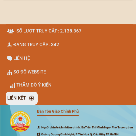
SỐ LƯỢT TRUY CẬP: 2.138.367
ĐANG TRUY CẬP: 342
LIÊN HỆ
SƠ ĐỒ WEBSITE
THĂM DÒ Ý KIẾN
LIÊN KẾT
Ban Tôn Giáo Chính Phủ
Đã kết nối EMC
Người chịu trách nhiệm chính: Bà Trần Thị Minh Nga - Phó Trưởng ban
Đường Dương Đình Nghệ, P. Yên Hoà, Q. Cầu Giấy, TP. Hà Nội