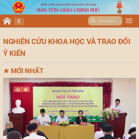
E
Men
NGHIÊN CỨU KHOA HỌC VÀ TRAO ĐỔI
Ý KIẾN
★
MỚI NHẤT