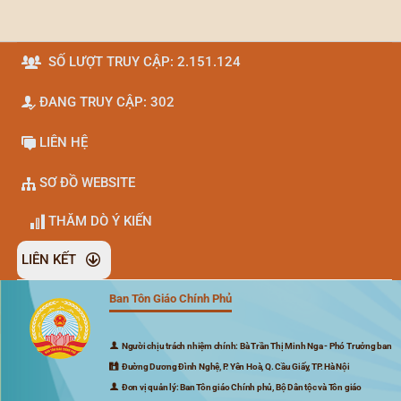
SỐ LƯỢT TRUY CẬP: 2.151.124
ĐANG TRUY CẬP: 302
LIÊN HỆ
SƠ ĐỒ WEBSITE
THĂM DÒ Ý KIẾN
LIÊN KẾT
Ban Tôn Giáo Chính Phủ
Đã kết nối EMC
Người chịu trách nhiệm chính: Bà Trần Thị Minh Nga - Phó Trưởng ban
Đường Dương Đình Nghệ, P. Yên Hoà, Q. Cầu Giấy, TP. Hà Nội
Đơn vị quản lý: Ban Tôn giáo Chính phủ, Bộ Dân tộc và Tôn giáo