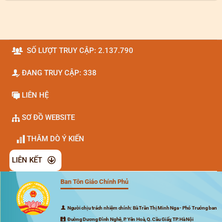
SỐ LƯỢT TRUY CẬP: 2.137.790
ĐANG TRUY CẬP: 338
LIÊN HỆ
SƠ ĐỒ WEBSITE
THĂM DÒ Ý KIẾN
LIÊN KẾT
Ban Tôn Giáo Chính Phủ
Đã kết nối EMC
Người chịu trách nhiệm chính: Bà Trần Thị Minh Nga - Phó Trưởng ban
Đường Dương Đình Nghệ, P. Yên Hoà, Q. Cầu Giấy, TP. Hà Nội